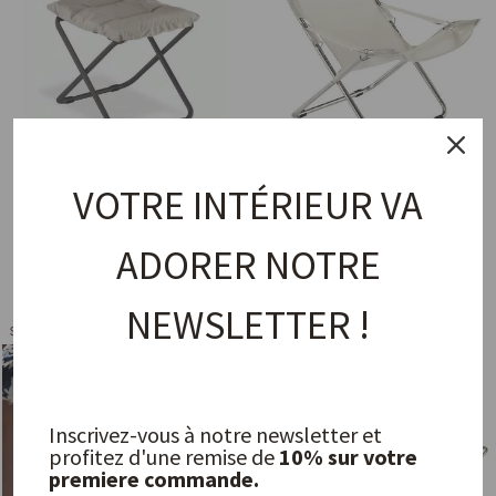
VOTRE INTÉRIEUR VA
Fiam Chico soft aluminum
FIAM Fiesta Texfil, White/Beige
anthracite, White/Beige
FIAM
ADORER NOTRE
FIAM
139,00 €
99,00 €
NEWSLETTER !
Sold Out
Sold Out
Inscrivez-vous à notre newsletter et
profitez d'une remise de
10% sur votre
premiere commande.