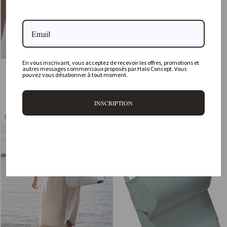
En vous inscrivant, vous acceptez de recevoir les offres, promotions et
FIAM Amigo Headrest, White
FIAM Amigo, White/Grey
autres messages commerciaux proposés par Halo Concept. Vous
pouvez vous désabonner à tout moment.
FIAM
FIAM
19,90 €
169,00 €
INSCRIPTION
Sold Out
Sold Out