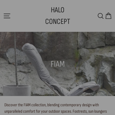
Skip
HALO
to
SITE NAVIGATION
SEAR
C
content
CONCEPT
FIAM
Discover the FIAM collection, blending contemporary design with
unparalleled comfort for your outdoor spaces. Footrests, sun loungers