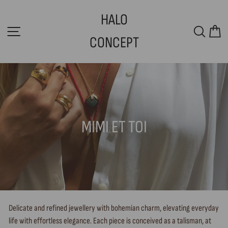
Skip
HALO
to
SITE NAVIGATION
SEAR
C
content
CONCEPT
MIMI ET TOI
Delicate and refined jewellery with bohemian charm, elevating everyday
life with effortless elegance. Each piece is conceived as a talisman, at