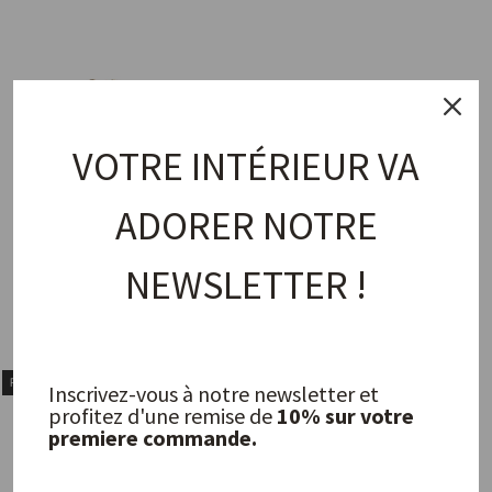
VOTRE INTÉRIEUR VA
ADORER NOTRE
NEWSLETTER !
Kamille ring
Acme Ring
MIMI ET TOI
MIMI ET TOI
145,00 €
140,00 €
PROMO
PROMO
Inscrivez-vous à notre newsletter et
profitez d'une remise de
10% sur votre
premiere commande.