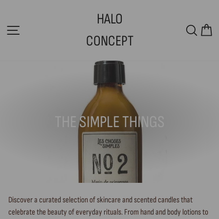
Skip
HALO
to
SITE NAVIGATION
SEAR
C
content
CONCEPT
THE SIMPLE THINGS
Discover a curated selection of skincare and scented candles that
celebrate the beauty of everyday rituals. From hand and body lotions to