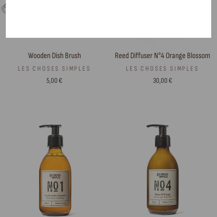
Wooden Dish Brush
Reed Diffuser N°4 Orange Blossom
LES CHOSES SIMPLES
LES CHOSES SIMPLES
5,00 €
30,00 €