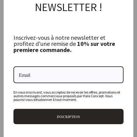
NEWSLETTER !
Inscrivez-vous à notre newsletter et
profitez d'une remise de
10% sur votre
premiere commande.
"Basil & Mint" Diffuser
Candle No. 7 "Albert on a Journey"
LES CHOSES SIMPLES
LES CHOSES SIMPLES
30,00 €
22,00 €
En vous inscrivant, vous acceptez de recevoir les offres, promotions et
autres messages commerciaux proposés par Halo Concept. Vous
pouvez vous désabonner à tout moment.
INSCRIPTION